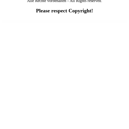
Alle Rechte vorbehalten - All Rights reserved.
Please respect Copyright!
WordPress Outlet
Gravity Forms Highrise Addon
Gravity Forms HipChat Addon
Gravity Forms HubSpot Addon
Gravity Forms IBAN Validation
Gravity Forms international phone input
Gravity Forms Jetpack CRX Addon
Gravity Forms Limit Dates
Gravity Forms Limit Submissions
Gravity Forms Mailchimp Addon
Gravity Forms Mailgun Addon