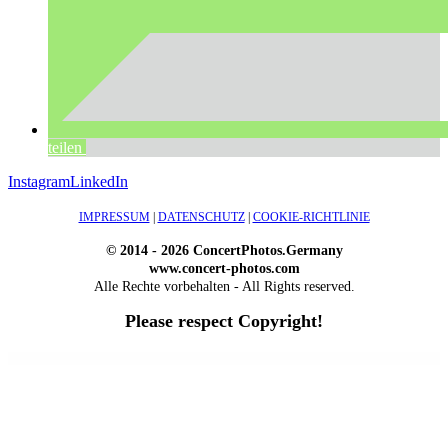
teilen
Instagram
LinkedIn
IMPRESSUM
|
DATENSCHUTZ
|
COOKIE-RICHTLINIE
© 2014 - 2026 ConcertPhotos.Germany
www.concert-photos.com
Alle Rechte vorbehalten - All Rights reserved.
Please respect Copyright!
WordPress Outlet
LearnPress - Live Course Add-on
LearnPress – myCRED Integration
LearnPress – Random Quiz
LearnPress – Sorting Choice Question
LearnPress – Stripe Payment
LearnPress – WooCommerce Payment Methods Integration
LearnPress WPML Addon
LearnWell – Education WordPress Theme
Leather Market WP – WooCommerce Responsive Theme
Lebuild - Construction Industry Company WordPress Theme