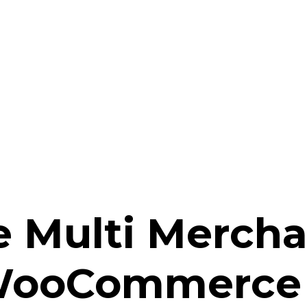
e Multi Merch
 WooCommerce