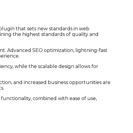
ugin that sets new standards in web
ning the highest standards of quality and
t. Advanced SEO optimization, lightning-fast
perience.
ency, while the scalable design allows for
tion, and increased business opportunities are
s.
unctionality, combined with ease of use,