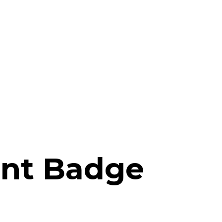
ant Badge