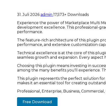
giriş
Marsbahis
Marsbahis
giriş
Meritking
giriş
Holiganbet
31. Juli 2026
admin
17,573+ Downloads
giriş
Alobet
giriş
Alobet
Experience the power of Marketplace Multi M
giriş
restbet
development excellence. This professional-grad
giriş
teosbet
performance.
giriş
Royalbet
giriş
Jokerbet
The feature-rich architecture of this plugin 
giriş
vegabet
performance, and extensive customization capab
giriş
Betzula
Technical excellence is at the core of this plu
giriş
Norabahis
seamless growth and expansion. Every aspect h
giriş
Pokerklas
giriş
romabet
Choosing this plugin means investing in succes
giriş
Restbet
among the many benefits you'll experience. Th
giriş
Amgbahis
giriş
Mavibet
This plugin represents the perfect solution fo
giriş
pulibet
makes it an essential tool for creating outstan
giriş
pulibet
pulibet
giriş
restbet
restbet
Professional, Enterprise, Business, Commercia
giriş
aresbet
aresbet
giriş
meybet
meybet
Free Download
giriş
kulisbet