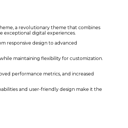
heme, a revolutionary theme that combines
te exceptional digital experiences.
om responsive design to advanced
ile maintaining flexibility for customization.
oved performance metrics, and increased
bilities and user-friendly design make it the