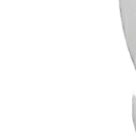
sanal-
orjinal.vip/
https://tr.editorbet-
sanal-
orjinal.vip/
giriş
https://www.orgudike.com/
https://www.orgudike.c
giriş
Kalebet
giriş
Romabet
Romabet
giriş
Teosbet
Teosbet
giriş
Vegabet
giriş
Restbet
giriş
Betplay
Betplay
giriş
Efesbet
Efesbet
giriş
Enjoybet
giriş
Meritking
Meritking
giriş
Marsbahis
Marsbahis
giriş
Avrupabet
Avrupabet
giriş
Mavibet
Mavibet
giriş
Galabet
Galabet
giriş
Norabahis
Norabahis
giriş
Orisbet
Orisbet
giriş
Royalbet
Royalbet
giriş
betnis
betnis
giriş
jokerbet
giriş
millibahis
millibahis