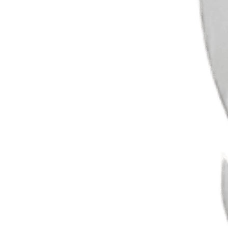
sanal-
orjinal.vip/
https://tr.editorbet-
sanal-
orjinal.vip/
giriş
https://www.orgudike.com/
https://www.orgudike.c
giriş
Kalebet
giriş
Romabet
Romabet
giriş
Teosbet
Teosbet
giriş
Vegabet
giriş
Restbet
giriş
Betplay
Betplay
giriş
Efesbet
Efesbet
giriş
Enjoybet
giriş
Meritking
Meritking
giriş
Marsbahis
Marsbahis
giriş
Avrupabet
Avrupabet
giriş
Mavibet
Mavibet
giriş
Galabet
Galabet
giriş
Norabahis
Norabahis
giriş
Orisbet
Orisbet
giriş
Royalbet
Royalbet
giriş
betnis
betnis
giriş
jokerbet
giriş
millibahis
millibahis