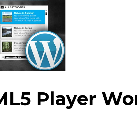
ML5 Player Wo